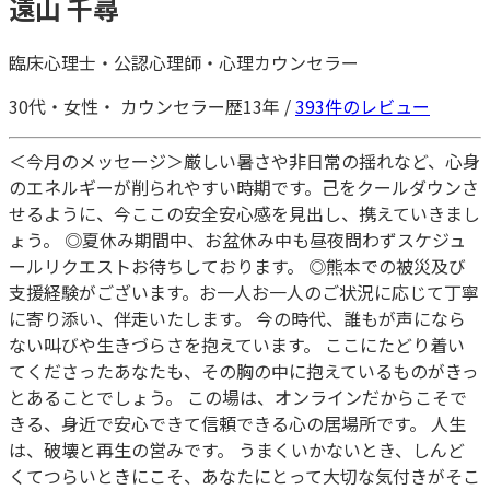
遠山 千尋
臨床心理士
・
公認心理師
・
心理カウンセラー
30代・
女性・
カウンセラー歴13年
/
393
件のレビュー
＜今月のメッセージ＞厳しい暑さや非日常の揺れなど、心身
のエネルギーが削られやすい時期です。己をクールダウンさ
せるように、今ここの安全安心感を見出し、携えていきまし
ょう。 ◎夏休み期間中、お盆休み中も昼夜問わずスケジュ
ールリクエストお待ちしております。 ◎熊本での被災及び
支援経験がございます。お一人お一人のご状況に応じて丁寧
に寄り添い、伴走いたします。 今の時代、誰もが声になら
ない叫びや生きづらさを抱えています。 ここにたどり着い
てくださったあなたも、その胸の中に抱えているものがきっ
とあることでしょう。 この場は、オンラインだからこそで
きる、身近で安心できて信頼できる心の居場所です。 人生
は、破壊と再生の営みです。 うまくいかないとき、しんど
くてつらいときにこそ、あなたにとって大切な気付きがそこ