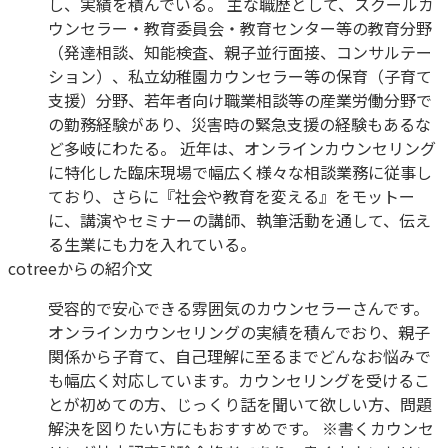
し、実績を積んでいる。 主な職歴として、スクールカ
ウンセラー・教育委員会・教育センター等の教育分野
（発達相談、知能検査、親子並行面接、コンサルテー
ション）、私立幼稚園カウンセラー等の保育（子育て
支援）分野、若年者向け職業相談等の産業労働分野で
の勤務経験があり、災害時の緊急支援の経験もあるな
ど多岐にわたる。 近年は、オンラインカウンセリング
に特化した臨床現場で幅広く様々な相談業務に従事し
ており、さらに『社会や教育を変える』をモットー
に、講演やセミナーの講師、執筆活動を通して、伝え
る生業にも力を入れている。
cotreeからの紹介文
受容的で安心できる雰囲気のカウンセラーさんです。
オンラインカウンセリングの実績を積んでおり、親子
関係から子育て、自己理解に至るまでどんなお悩みで
も幅広く対応しています。カウンセリングを受けるこ
とが初めての方、じっくり話を聞いて欲しい方、問題
解決を図りたい方にもおすすめです。 ※書くカウンセ