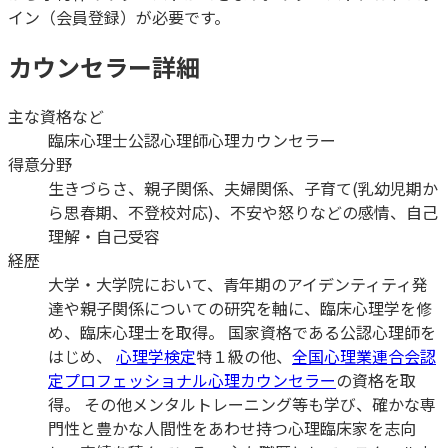
イン（会員登録）が必要です。
カウンセラー詳細
主な資格など
臨床心理士
公認心理師
心理カウンセラー
得意分野
生きづらさ、親子関係、夫婦関係、子育て(乳幼児期か
ら思春期、不登校対応)、不安や怒りなどの感情、自己
理解・自己受容
経歴
大学・大学院において、青年期のアイデンティティ発
達や親子関係についての研究を軸に、臨床心理学を修
め、臨床心理士を取得。 国家資格である公認心理師を
はじめ、
心理学検定
特１級の他、
全国心理業連合会認
定プロフェッショナル心理カウンセラー
の資格を取
得。 その他メンタルトレーニング等も学び、確かな専
門性と豊かな人間性をあわせ持つ心理臨床家を志向