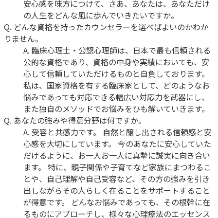
安心感を味方につけて、さあ、あなたは、あなただけ
の人生をどんな風に歩んでいきたいですか。
Q.
どんな資格を持ったカウンセラーを選べばよいのかわか
りません。
A.
臨床心理士・公認心理師は、日本で最も信頼される
公的な資格であり、資格の中身や実績においても、安
心して信頼していただけるものと自負しております。
私は、国家資格を有する臨床家として、どのようなお
悩みであっても対応できる幅広い対応力を武器にし、
また独自のメソッドでお悩みをひも解いていきます。
Q.
あなたの強みや得意分野は何ですか。
A.
受容と共感力です。 自然と醸し出される信頼感と安
心感を大切にしています。 今のあなたに安心していた
だけるように、お一人お一人に真摯に誠実に向き合い
ます。 特に、親子関係や子育てなど家族にまつわるこ
とや、自己理解や自己受容など、その方の強みを引き
出しながらその人らしく在ることをサポートすること
が得意です。 どんなお悩みであっても、その根幹に在
るものにアプローチし、様々な心理療法のエッセンス