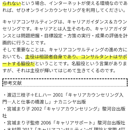
られない
という場合、インターネットが使える環境なのであ
れば、ぜひオンラインカウンセリングを利用してください。
キャリアコンサルティングは、キャリアガイダンス＆カウン
セリングです。キャリアとは人生そのもの、キャリアガイダ
ンスとは問題把握・目標設定・方策の実行・成果の評価を計
画的に行うことです。
そして重要なことは、キャリアコンサルティングの進め方に
おいても、
主役は相談者自身であり、コンサルタントはサポ
ートする脇役だ
ということです。名脇役という言葉がありま
すが、それは主役が輝いてはじめて生きてくるのです。
参考文献
・渡辺三枝子＋E.L.ハー 2001「キャリアカウンセリング入
門―人と仕事の橋渡し」ナカニシヤ出版
・宮城まり子 2002「キャリアカウンセリング」駿河台出版
社
・宮城まり子監修 2006「キャリアサポート」駿河台出版社
・木村周 2017「キャリアコンサルティング 理論と実際 4訂