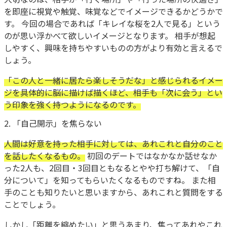
を即座に視覚や触覚、味覚などでイメージできるかどうかで
す。 今回の場合であれば「キレイな桜を2人で見る」という
のが思い浮かべて欲しいイメージとなります。 相手が想起
しやすく、興味を持ちやすいものの方がより有効と言えるで
しょう。
「この人と一緒に居たら楽しそうだな」と感じられるイメー
ジを具体的に脳に描けば描くほど、相手も「次に会う」とい
う印象を強く持つようになるのです。
2. 「自己開示」を焦らない
人間は好意を持った相手に対しては、あれこれと自分のこと
を話したくなるもの。
初回のデートではなかなか話せなか
った2人も、2回目・3回目ともなるとやや打ち解けて、「自
分について」を知ってもらいたくなるものですね。 また相
手のことも知りたいと思いますから、あれこれと質問をする
ことでしょう。
しかし「距離を縮めたい」と思うあまり、焦ってあれやこれ