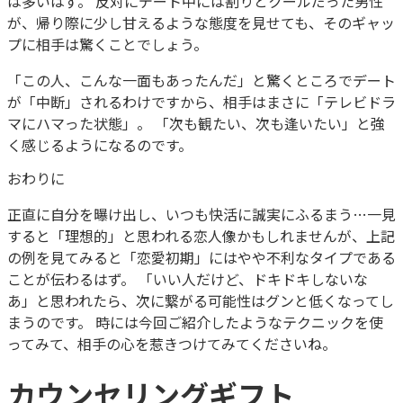
は多いはず。 反対にデート中には割りとクールだった男性
が、帰り際に少し甘えるような態度を見せても、そのギャッ
プに相手は驚くことでしょう。
「この人、こんな一面もあったんだ」と驚くところでデート
が「中断」されるわけですから、相手はまさに「テレビドラ
マにハマった状態」。 「次も観たい、次も逢いたい」と強
く感じるようになるのです。
おわりに
正直に自分を曝け出し、いつも快活に誠実にふるまう…一見
すると「理想的」と思われる恋人像かもしれませんが、上記
の例を見てみると「恋愛初期」にはやや不利なタイプである
ことが伝わるはず。 「いい人だけど、ドキドキしないな
あ」と思われたら、次に繋がる可能性はグンと低くなってし
まうのです。 時には今回ご紹介したようなテクニックを使
ってみて、相手の心を惹きつけてみてくださいね。
カウンセリングギフト