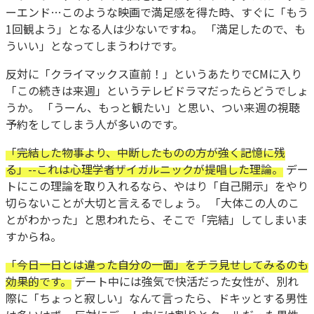
ーエンド…このような映画で満足感を得た時、すぐに「もう
1回観よう」となる人は少ないですね。 「満足したので、も
ういい」となってしまうわけです。
反対に「クライマックス直前！」というあたりでCMに入り
「この続きは来週」というテレビドラマだったらどうでしょ
うか。 「うーん、もっと観たい」と思い、つい来週の視聴
予約をしてしまう人が多いのです。
「完結した物事より、中断したものの方が強く記憶に残
る」--これは心理学者ザイガルニックが提唱した理論。
デー
トにこの理論を取り入れるなら、やはり「自己開示」をやり
切らないことが大切と言えるでしょう。 「大体この人のこ
とがわかった」と思われたら、そこで「完結」してしまいま
すからね。
「今日一日とは違った自分の一面」をチラ見せしてみるのも
効果的です。
デート中には強気で快活だった女性が、別れ
際に「ちょっと寂しい」なんて言ったら、ドキッとする男性