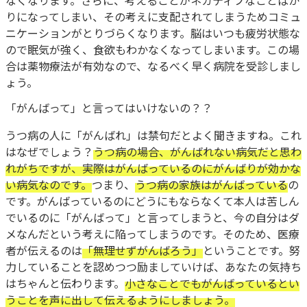
なくなります。さらに、考えることがネガティブなことばか
りになってしまい、その考えに支配されてしまうためコミュ
ニケーションがとりづらくなります。脳はいつも疲労状態な
ので眠気が強く、食欲もわかなくなってしまいます。この場
合は薬物療法が有効なので、なるべく早く病院を受診しまし
ょう。
「がんばって」と言ってはいけないの？？
うつ病の人に「がんばれ」は禁句だとよく聞きますね。これ
はなぜでしょう？
うつ病の場合、がんばれない病気だと思わ
れがちですが、実際はがんばっているのにがんばりが効かな
い病気なのです。
つまり、
うつ病の家族はがんばっている
の
です。がんばっているのにどうにもならなくて本人は苦しん
でいるのに「がんばって」と言ってしまうと、今の自分はダ
メなんだという考えに陥ってしまうのです。そのため、医療
者が伝えるのは
「無理せずがんばろう」
ということです。努
力していることを認めつつ励ましていけば、あなたの気持ち
はちゃんと伝わります。
小さなことでもがんばっているとい
うことを声に出して伝えるようにしましょう。