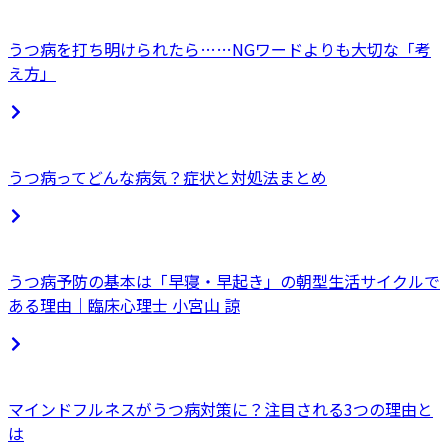
うつ病を打ち明けられたら……NGワードよりも大切な「考
え方」
うつ病ってどんな病気？症状と対処法まとめ
うつ病予防の基本は「早寝・早起き」の朝型生活サイクルで
ある理由｜臨床心理士 小宮山 諒
マインドフルネスがうつ病対策に？注目される3つの理由と
は