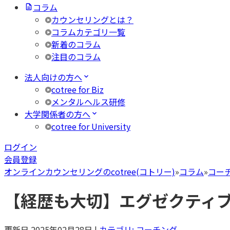
コラム
カウンセリングとは？
コラムカテゴリ一覧
新着のコラム
注目のコラム
法人向けの方へ
cotree for Biz
メンタルヘルス研修
大学関係者の方へ
cotree for University
ログイン
会員登録
オンラインカウンセリングのcotree(コトリー)
»
コラム
»
コー
【経歴も大切】エグゼクティ
更新日
2025年02月28日
|
カテゴリ:
コーチング