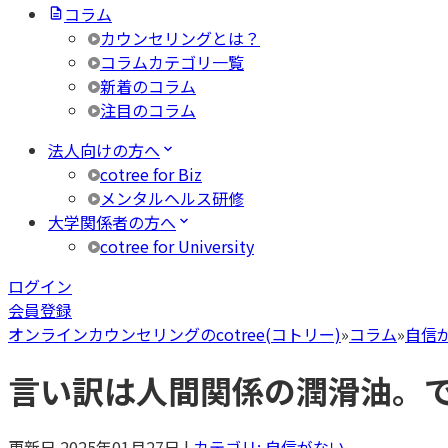
コラム
カウンセリングとは？
コラムカテゴリ一覧
新着のコラム
注目のコラム
法人向けの方へ
cotree for Biz
メンタルヘルス研修
大学関係者の方へ
cotree for University
ログイン
会員登録
オンラインカウンセリングのcotree(コトリー)
»
コラム
»
自信
言い訳は人間関係の潤滑油。
更新日
2025年01月27日
|
カテゴリ:
自信がない