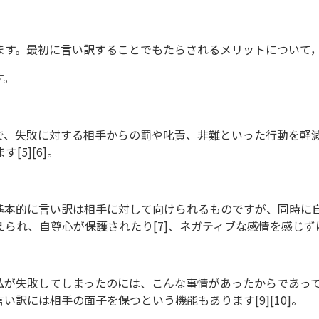
ます。最初に言い訳することでもたらされるメリットについて
す。
、失敗に対する相手からの罰や叱責、非難といった行動を軽減
5][6]。
基本的に言い訳は相手に対して向けられるものですが、同時に
れ、自尊心が保護されたり[7]、ネガティブな感情を感じずに
私が失敗してしまったのには、こんな事情があったからであっ
訳には相手の面子を保つという機能もあります[9][10]。