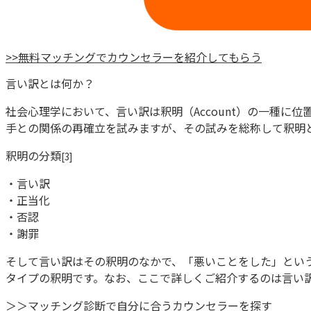
>>
無料マッチングでカウンセラーを紹介してもらう
言い訳とは何か？
社会心理学において、言い訳は釈明（Account）の一種
手との関係の再確立を試みますが、その試みを総称して釈明と
釈明の分類
[3]
・言い訳
・正当化
・否認
・謝罪
そして言い訳はその釈明のなかで、「悪いことをした」とい
タイプの釈明です。なお、ここで詳しくご紹介するのは言い
＞＞マッチング診断で自分に合うカウンセラーを探す