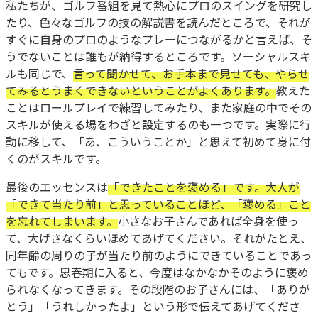
私たちが、ゴルフ番組を見て熱心にプロのスイングを研究し
たり、色々なゴルフの技の解説書を読んだところで、それが
すぐに自身のプロのようなプレーにつながるかと言えば、そ
うでないことは誰もが納得するところです。ソーシャルスキ
ルも同じで、
言って聞かせて、お手本まで見せても、やらせ
てみるとうまくできないということがよくあります。
教えた
ことはロールプレイで練習してみたり、また家庭の中でその
スキルが使える場をわざと設定するのも一つです。実際に行
動に移して、「あ、こういうことか」と思えて初めて身に付
くのがスキルです。
最後のエッセンスは
「できたことを褒める」です。大人が
「できて当たり前」と思っていることほど、「褒める」こと
を忘れてしまいます。
小さなお子さんであれば全身を使っ
て、大げさなくらいほめてあげてください。それがたとえ、
同年齢の周りの子が当たり前のようにできていることであっ
てもです。思春期に入ると、今度はなかなかそのように褒め
られなくなってきます。その段階のお子さんには、「ありが
とう」「うれしかったよ」という形で伝えてあげてくださ