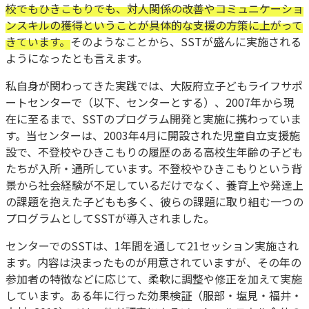
校でもひきこもりでも、対人関係の改善やコミュニケーショ
ンスキルの獲得ということが具体的な支援の方策に上がって
きています。
そのようなことから、SSTが盛んに実施される
ようになったとも言えます。
私自身が関わってきた実践では、大阪府立子どもライフサポ
ートセンターで（以下、センターとする）、2007年から現
在に至るまで、SSTのプログラム開発と実施に携わっていま
す。当センターは、2003年4月に開設された児童自立支援施
設で、不登校やひきこもりの履歴のある高校生年齢の子ども
たちが入所・通所しています。不登校やひきこもりという背
景から社会経験が不足しているだけでなく、養育上や発達上
の課題を抱えた子どもも多く、彼らの課題に取り組む一つの
プログラムとしてSSTが導入されました。
センターでのSSTは、1年間を通して21セッション実施され
ます。内容は決まったものが用意されていますが、その年の
参加者の特徴などに応じて、柔軟に調整や修正を加えて実施
しています。ある年に行った効果検証（服部・塩見・福井・