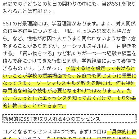
家庭での子どもとの毎日の関わりの中にも、当然SSTを取り
入れることは可能です。
SSTの背景理論には、学習理論があります。よく、対人関係
の得手不得手については、「私、引っ込み思案な性格だか
ら」など、性格が原因で人とうまく関われないような言い方
をすることがありますが、ソーシャルスキルは、「歯磨きを
する」「買い物をする」など私たちが一つ一つ経験や練習を
積んで身につけてきた行動と同様、学習経験によって獲得で
きるものです。したがって、
学習する場を設定してあげると
いうことが学校の授業場面でも、家庭でも同じように重要に
なってきます。ソーシャルスキルを教える時には、何も特別
専門的な知識や技術が必要となるわけではありません。た
だ、ちょっとしたエッセンスを知っておくだけで、より効果
的に教えることができます。
効果的にSSTを取り入れる4つのエッセンス
コアとなるエッセンスは4つです。まず1つ目は
「具体的に教
える」
ということ。
対人関係のスキルは、日常的な指導やし