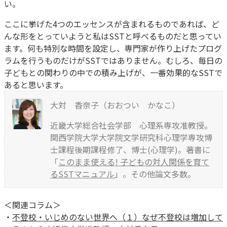
い。
ここに挙げた4つのエッセンスが含まれるものであれば、ど
んな形をとっていようと私はSSTと呼べるものだと思ってい
ます。何も特別な時間を設定し、専門家が作り上げたプログ
ラムを行うものだけがSSTではありません。むしろ、毎日の
子どもとの関わりの中での積み上げが、一番効果的なSSTで
あると思います。
大対 香奈子（おおつい かなこ）
近畿大学総合社会学部 心理系専攻准教授。
関西学院大学大学院文学研究科心理学専攻博
士課程後期課程修了、博士(心理学)。著書に
「
このまま使える! 子どもの対人関係を育て
るSSTマニュアル
」。その他論文多数。
＜関連コラム＞
・
不登校・いじめのない世界へ（１）なぜ不登校は増加して