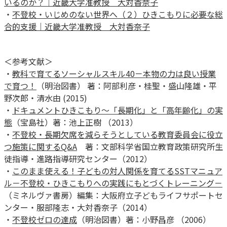
いるのか？｜近畿大学准教授 大対香奈子
・
不登校・いじめのない世界へ（２）ひきこもりに必要な総
合的支援｜近畿大学准教授 大対香奈子
＜参考文献＞
・
教科で育てるソーシャルスキル40－本物の力は良い授業
で育つ！
（明治図書） 著：阿部利彦・桂聖・盛山隆雄・平
野次郎・清水由 (2015)
・
ドキュメントひきこもり〜「長期化」と「高年齢化」の実
態
（宝島社）著：池上正樹 （2013）
・
不登校・長期欠席を減らそうとしている教育委員会に役立
つ施策に関するQ&A
著：文部科学省国立教育政策研究所生
徒指導・進路指導研究センター（2012）
・
このまま使える！子どもの対人関係を育てるSSTマニュア
ル－不登校・ひきこもりへの実践にもとづくトレーニング－
（ミネルヴァ書房）編集：大阪府立子どもライフサポートセ
ンター・服部隆志・大対香奈子（2014）
・
不登校ゼロの達成
（明治図書）著：小野昌彦 （2006）