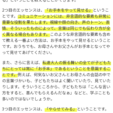
2つ目のエッセンスは、
「お手本をやって見せる」
というこ
とです。
コミュニケーションには、非言語的な要素も非常に
重要な役割を果たします。視線や顔の向き、声のトーン、表
情、そういったものによって、言葉は同じでも伝わり方が全
く異なる場合もあります。
このような非言語的な要素も含め
て教える一番よい方法は、お手本をやって見せるということ
です。おうちでも、お母さんやお父さんがお手本となってや
って見せてあげてください。
また、さらに言えば、
私達大人の振る舞いの全てが子どもた
ちにとっては常に「お手本」であるということを意識するこ
とです。
例えば、何気ないお父さんとお母さんの会話の中で
の言葉づかいも、子どもたちはよく聞いていたり、見ていた
りします。そういうところから、子どもたちは「こんな言い
方をすると、喜んでもらえるんだなぁ」などと、学ぶことも
多いのではないでしょうか。
3つ目のエッセンスは、
「やらせてみる」
ということです。